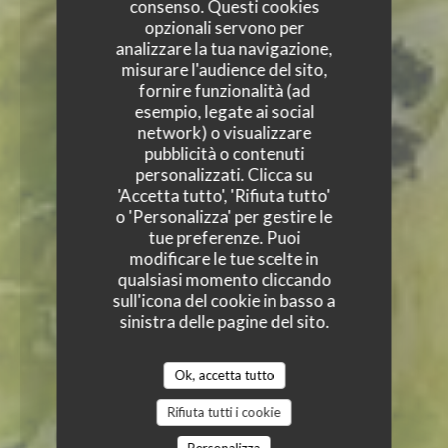
consenso. Questi cookies
opzionali servono per
analizzare la tua navigazione,
misurare l'audience del sito,
fornire funzionalità (ad
esempio, legate ai social
network) o visualizzare
pubblicità o contenuti
personalizzati. Clicca su
'Accetta tutto', 'Rifiuta tutto'
o 'Personalizza' per gestire le
tue preferenze. Puoi
modificare le tue scelte in
qualsiasi momento cliccando
sull'icona del cookie in basso a
sinistra delle pagine del sito.
Ok, accetta tutto
Rifiuta tutti i cookie
Personalizza