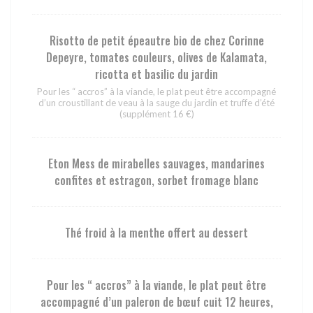
Risotto de petit épeautre bio de chez Corinne
Depeyre, tomates couleurs, olives de Kalamata,
ricotta et basilic du jardin
Pour les “ accros” à la viande, le plat peut être accompagné
d’un croustillant de veau à la sauge du jardin et truffe d’été
(supplément 16 €)
Eton Mess de mirabelles sauvages, mandarines
confites et estragon, sorbet fromage blanc
Thé froid à la menthe offert au dessert
Pour les “ accros” à la viande, le plat peut être
accompagné d’un paleron de bœuf cuit 12 heures,