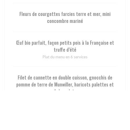
Fleurs de courgettes farcies terre et mer, mini
concombre mariné
Œuf bio parfait, façon petits pois à la Française et
truffe d’été
Plat du menu en 6 services
Filet de cannette en double cuisson, gnocchis de
pomme de terre de Munwiller, haricots palettes et
pêches plates
Chèvre frais bio de la chèvrerie des Merlusses (88),
roquette du jardin et pickles de radis au curcuma
Plat du menu en 6 services