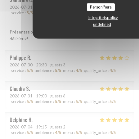
Sandrine
C
Personifiera
2026-07-31
- 13:00 - guests 2
service
:
5
/5
ambience
:
5
/5
menu
:
5
/5
quality_price
:
5
/5
Integritetspolicy
undefined
Présentation colorée, appétissante, plats goûteux, c'était
délicieux!
Philippe
R
2026-07-30
- 20:30 - guests 3
service
:
5
/5
ambience
:
5
/5
menu
:
4
/5
quality_price
:
4
/5
Claudia
S
2026-07-31
- 19:00 - guests 6
service
:
5
/5
ambience
:
5
/5
menu
:
5
/5
quality_price
:
5
/5
Delphine
H
2026-07-04
- 19:15 - guests 2
service
:
5
/5
ambience
:
4
/5
menu
:
5
/5
quality_price
:
4
/5