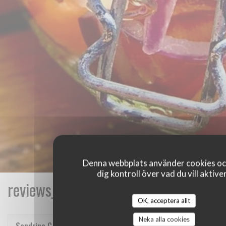
Denna webbplats använder cookies oc
dig kontroll över vad du vill aktive
reviews_from_our_clients_following_
OK, acceptera allt
Neka alla cookies