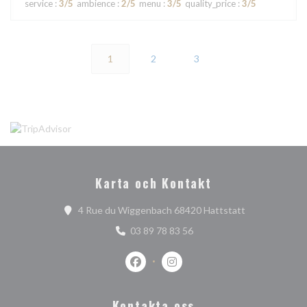
service
:
3
/5
ambience
:
2
/5
menu
:
3
/5
quality_price
:
3
/5
1
2
3
Karta och Kontakt
((öppnas i ett 
4 Rue du Wiggenbach 68420 Hattstatt
03 89 78 83 56
Facebook ((öppnas i ett nytt fönster)
Instagram ((öppnas i ett nytt 
Kontakta oss