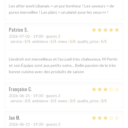
Les after work Libanais = un pur bonheur ! Les saveurs = de
pures merveilles ! Les plats = un plaisir pour les yeux 👀 !
Patrice
S
2026-07-02
- 19:00 - guests 2
service
:
5
/5
ambience
:
5
/5
menu
:
5
/5
quality_price
:
5
/5
L'endroit est merveilleux et l'accueil très chaleureux. M Perrin
et son Équipe sont aux petits soins... Belle passion de la très
bonne cuisine avec des produits de saison
Françoise
C
2026-06-25
- 19:30 - guests 3
service
:
3
/5
ambience
:
3
/5
menu
:
3
/5
quality_price
:
3
/5
Jan
M
2026-06-21
- 19:30 - guests 3