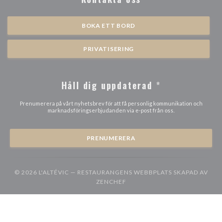
BOKA ETT BORD
PRIVATISERING
Håll dig uppdaterad
*
Prenumerera på vårt nyhetsbrev för att få personlig kommunikation och
marknadsföringserbjudanden via e-post från oss.
PRENUMERERA
© 2026 L'ALTÉVIC — RESTAURANGENS WEBBPLATS SKAPAD AV
((ÖPPNAS I ETT NYTT FÖNSTER
ZENCHEF
((öppnas i ett nytt fönster))
((öppnas i ett nytt fönster))
((öppna
Förbehåll
ANVÄNDARVILLKOR
Policy för skydd av personuppgifter
((öppnas i ett nytt fönster))
((öppnas i ett nytt fönster))
Cookiespolicy
Tillgänglighet