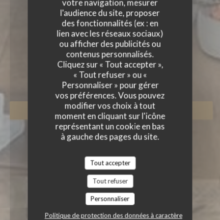
votre navigation, mesurer
l'audience du site, proposer
des fonctionnalités (ex : en
lien avec les réseaux sociaux)
ou afficher des publicités ou
L'ALTÉVIC
contenus personnalisés.
Cliquez sur « Tout accepter »,
RESTAURANT GASTRONOMIQUE
|
« Tout refuser » ou «
HATTSTATT
Personnaliser » pour gérer
vos préférences. Vous pouvez
modifier vos choix à tout
RÉSERVER
moment en cliquant sur l'icône
représentant un cookie en bas
à gauche des pages du site.
Tout accepter
Tout refuser
Personnaliser
Politique de protection des données à caractère