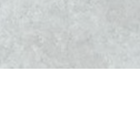
l'Altévic
Le restaurant L'Altévic a ouvert ses portes en décembre
2012. A sa tête, Jean-Christophe Perrin, chef étoilé de