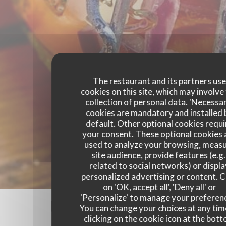
The restaurant and its partners us
cookies on this site, which may involve
collection of personal data. 'Necessa
cookies are mandatory and installed 
default. Other optional cookies requi
your consent. These optional cookies 
used to analyze your browsing, meas
site audience, provide features (e.g.
related to social networks) or displ
personalized advertising or content. C
on 'OK, accept all', 'Deny all' or
'Personalize' to manage your preferen
Our customer ratings
You can change your choices at any tim
clicking on the cookie icon at the bot