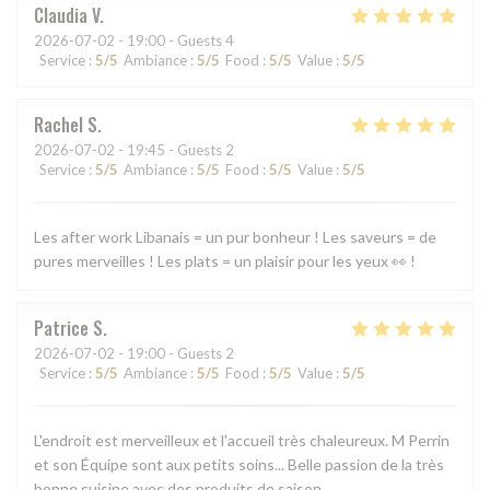
Claudia
V
2026-07-02
- 19:00 - Guests 4
Service
:
5
/5
Ambiance
:
5
/5
Food
:
5
/5
Value
:
5
/5
Rachel
S
2026-07-02
- 19:45 - Guests 2
Service
:
5
/5
Ambiance
:
5
/5
Food
:
5
/5
Value
:
5
/5
Les after work Libanais = un pur bonheur ! Les saveurs = de
pures merveilles ! Les plats = un plaisir pour les yeux 👀 !
Patrice
S
2026-07-02
- 19:00 - Guests 2
Service
:
5
/5
Ambiance
:
5
/5
Food
:
5
/5
Value
:
5
/5
L'endroit est merveilleux et l'accueil très chaleureux. M Perrin
et son Équipe sont aux petits soins... Belle passion de la très
bonne cuisine avec des produits de saison