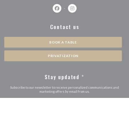
Facebook ((opens in a new window))
Instagram ((opens in a new w
Contact us
BOOK A TABLE
PRIVATIZATION
Stay updated
*
Subscribe to our newsletter to receive personalized communications and
marketing offers by email from us.
SUBSCRIBE
((
© 2026 L'ALTÉVIC — RESTAURANT WEBSITE CREATED BY
ZENCHEF