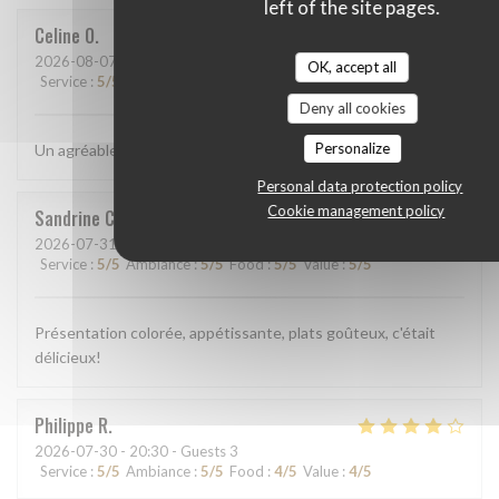
left of the site pages.
Celine
O
2026-08-07
- 12:15 - Guests 3
OK, accept all
Service
:
5
/5
Ambiance
:
5
/5
Food
:
5
/5
Value
:
5
/5
Deny all cookies
Personalize
Un agréable moment et un repas juste magnifique!
Personal data protection policy
Cookie management policy
Sandrine
C
2026-07-31
- 13:00 - Guests 2
Service
:
5
/5
Ambiance
:
5
/5
Food
:
5
/5
Value
:
5
/5
Présentation colorée, appétissante, plats goûteux, c'était
délicieux!
Philippe
R
2026-07-30
- 20:30 - Guests 3
Service
:
5
/5
Ambiance
:
5
/5
Food
:
4
/5
Value
:
4
/5