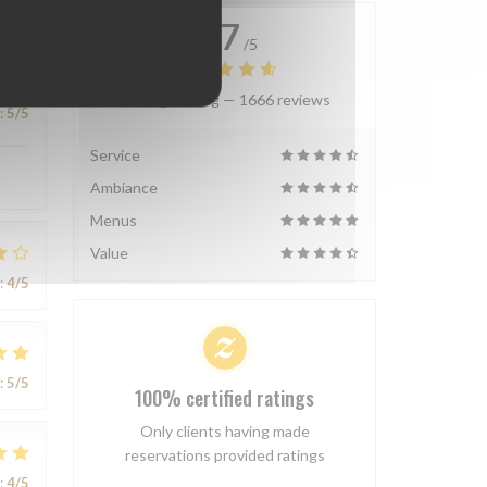
4.7
/5
Average rating —
1666 reviews
:
5
/5
Service
Ambiance
Menus
Value
:
4
/5
:
5
/5
100% certified ratings
Only clients having made
reservations provided ratings
:
4
/5