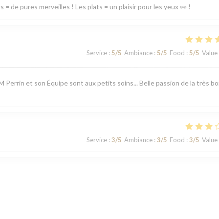
= de pures merveilles ! Les plats = un plaisir pour les yeux 👀 !
Service
:
5
/5
Ambiance
:
5
/5
Food
:
5
/5
Value
 M Perrin et son Équipe sont aux petits soins... Belle passion de la très b
Service
:
3
/5
Ambiance
:
3
/5
Food
:
3
/5
Value
Service
:
3
/5
Ambiance
:
2
/5
Food
:
3
/5
Value