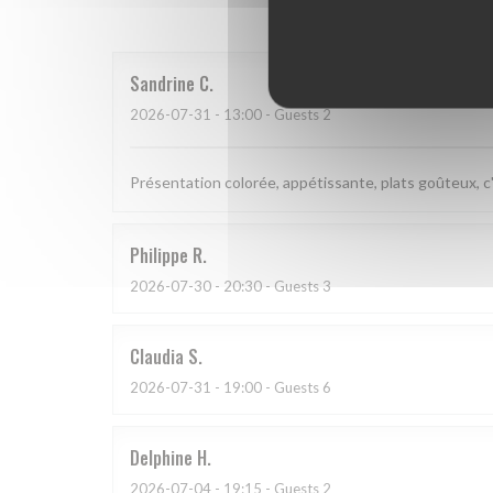
Sandrine
C
2026-07-31
- 13:00 - Guests 2
Présentation colorée, appétissante, plats goûteux, c'
Philippe
R
2026-07-30
- 20:30 - Guests 3
Claudia
S
2026-07-31
- 19:00 - Guests 6
Delphine
H
2026-07-04
- 19:15 - Guests 2