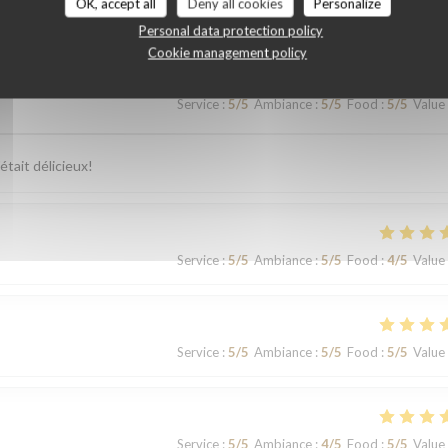
OK, accept all
Deny all cookies
Personalize
Personal data protection policy
Cookie management policy
Service
:
5
/5
Ambiance
:
5
/5
Food
:
5
/5
Value
était délicieux!
Service
:
5
/5
Ambiance
:
5
/5
Food
:
4
/5
Value
Service
:
5
/5
Ambiance
:
5
/5
Food
:
5
/5
Value
Service
:
5
/5
Ambiance
:
4
/5
Food
:
5
/5
Value