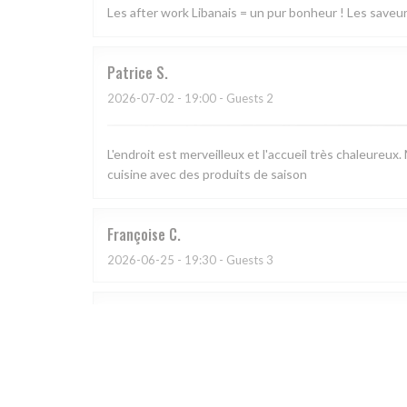
Les after work Libanais = un pur bonheur ! Les saveurs 
Patrice
S
2026-07-02
- 19:00 - Guests 2
L'endroit est merveilleux et l'accueil très chaleureux.
cuisine avec des produits de saison
Françoise
C
2026-06-25
- 19:30 - Guests 3
Jan
M
2026-06-21
- 19:30 - Guests 3