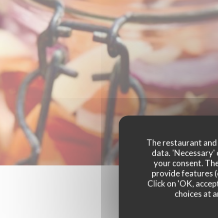
The restaurant and i
data. 'Necessary' 
your consent. The
provide features (
Click on 'OK, accept
choices at a
Our 