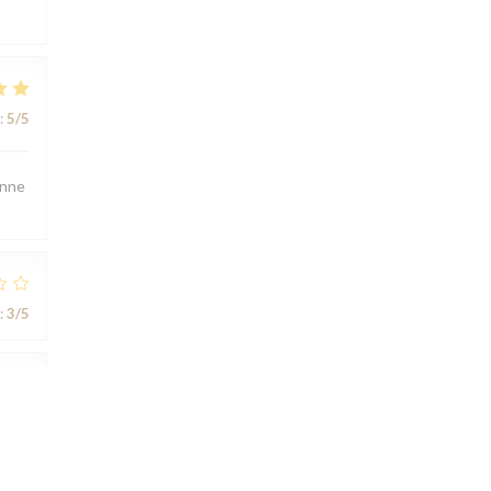
:
5
/5
onne
:
3
/5
:
3
/5