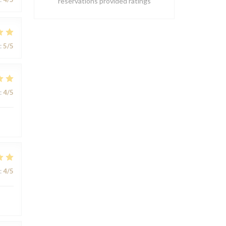
reservations provided ratings
:
5
/5
:
4
/5
:
4
/5