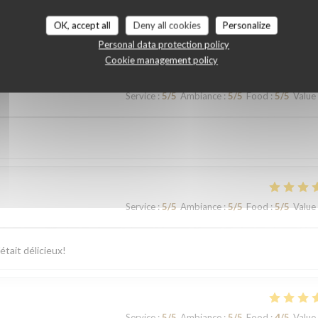
customer ratings
OK, accept all
Deny all cookies
Personalize
Personal data protection policy
Cookie management policy
Service
:
5
/5
Ambiance
:
5
/5
Food
:
5
/5
Value
Service
:
5
/5
Ambiance
:
5
/5
Food
:
5
/5
Value
était délicieux!
Service
:
5
/5
Ambiance
:
5
/5
Food
:
4
/5
Value