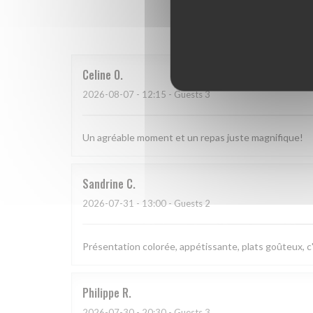
Our 
Celine
O
2026-08-07
- 12:15 - Guests 3
Un agréable moment et un repas juste magnifique!
Sandrine
C
2026-07-31
- 13:00 - Guests 2
Présentation colorée, appétissante, plats goûteux, c'
Philippe
R
2026-07-30
- 20:30 - Guests 3