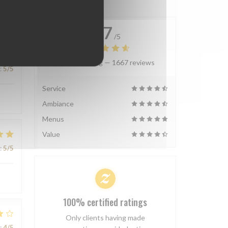
4.7
/5
Average rating —
1667 reviews
:
5
/5
Service
Ambiance
Menus
Value
:
5
/5
100% certified ratings
Only clients having made
:
4
/5