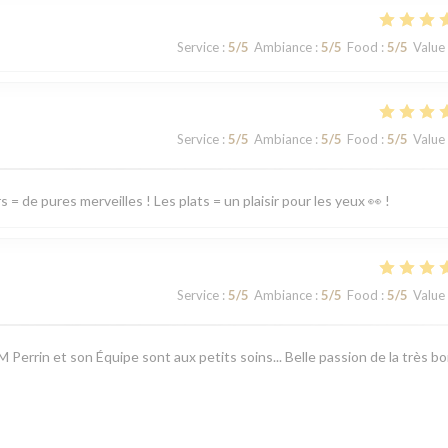
Service
:
5
/5
Ambiance
:
5
/5
Food
:
5
/5
Value
Service
:
5
/5
Ambiance
:
5
/5
Food
:
5
/5
Value
= de pures merveilles ! Les plats = un plaisir pour les yeux 👀 !
Service
:
5
/5
Ambiance
:
5
/5
Food
:
5
/5
Value
 M Perrin et son Équipe sont aux petits soins... Belle passion de la très b