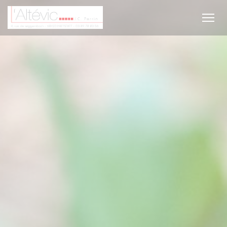
Πίνακας διαχείρισης "Μπισκότων" (Cookies)