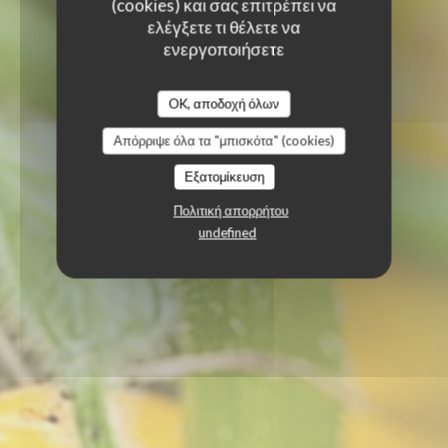
(cookies) και σας επιτρέπει να
ελέγξετε τι θέλετε να
ενεργοποιήσετε
OK, αποδοχή όλων
Απόρριψε όλα τα "μπισκότα" (cookies)
Εξατομίκευση
Πολιτική απορρήτου
undefined