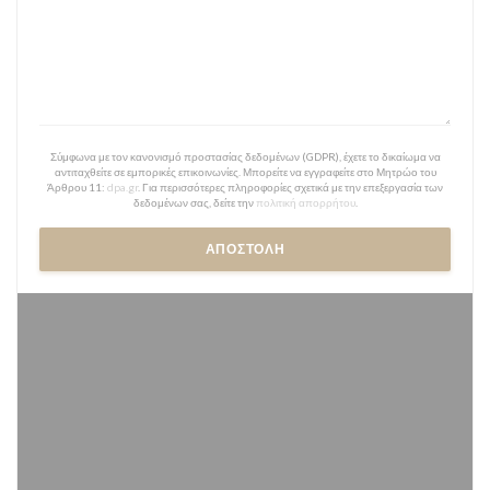
Σύμφωνα με τον κανονισμό προστασίας δεδομένων (GDPR), έχετε το δικαίωμα να
αντιταχθείτε σε εμπορικές επικοινωνίες. Μπορείτε να εγγραφείτε στο Μητρώο του
Άρθρου 11:
dpa.gr
. Για περισσότερες πληροφορίες σχετικά με την επεξεργασία των
δεδομένων σας, δείτε την
πολιτική απορρήτου
.