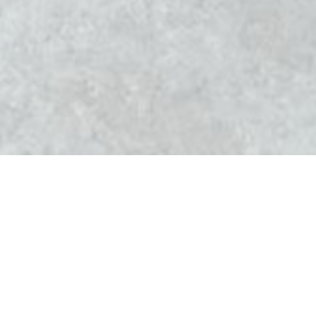
l'Altévic
Le restaurant L'Altévic a ouvert ses portes en décembre
2012. A sa tête, Jean-Christophe Perrin, chef étoilé de