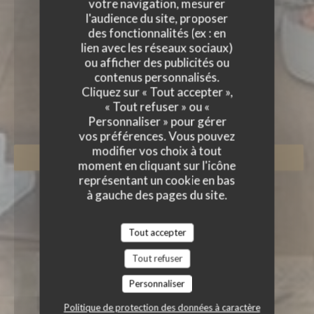
votre navigation, mesurer
l'audience du site, proposer
des fonctionnalités (ex : en
lien avec les réseaux sociaux)
ou afficher des publicités ou
L'ALTÉVIC
contenus personnalisés.
Cliquez sur « Tout accepter »,
RESTAURANT GASTRONOMIQUE
|
« Tout refuser » ou «
HATTSTATT
Personnaliser » pour gérer
vos préférences. Vous pouvez
modifier vos choix à tout
RÉSERVER
moment en cliquant sur l'icône
représentant un cookie en bas
à gauche des pages du site.
Tout accepter
Tout refuser
Personnaliser
Politique de protection des données à caractère