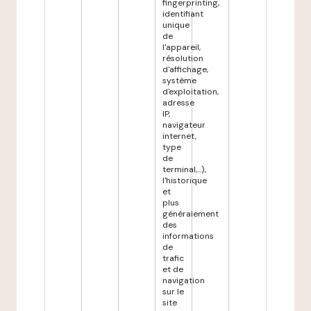
fingerprinting,
identifiant
unique
de
l'appareil,
résolution
d'affichage,
système
d'exploitation,
adresse
IP,
navigateur
internet,
type
de
terminal,...),
l'historique
et
plus
généralement
des
informations
de
trafic
et de
navigation
sur le
site