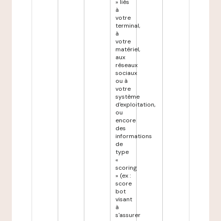
» liés
à
votre
terminal,
à
votre
matériel,
aux
réseaux
sociaux
ou à
votre
système
d'exploitation,
ou
encore
des
informations
de
type
«
scoring
» (ex :
score
bot
visant
à
s'assurer