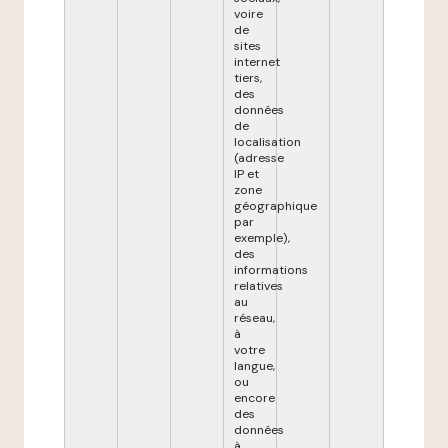
voire
de
sites
internet
tiers,
des
données
de
localisation
(adresse
IP et
zone
géographique
par
exemple),
des
informations
relatives
au
réseau,
à
votre
langue,
ou
encore
des
données
à