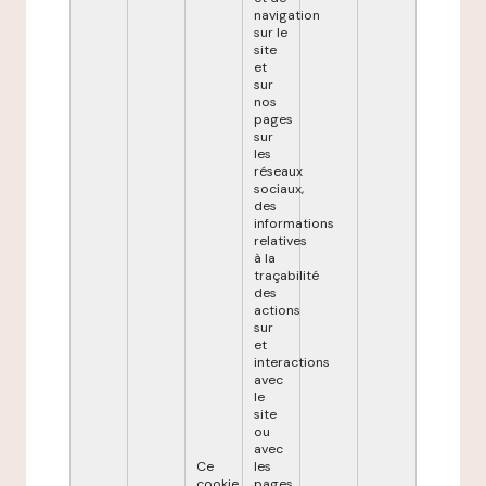
navigation
sur le
site
et
sur
nos
pages
sur
les
réseaux
sociaux,
des
informations
relatives
à la
traçabilité
des
actions
sur
et
interactions
avec
le
site
ou
avec
Ce
les
cookie
pages