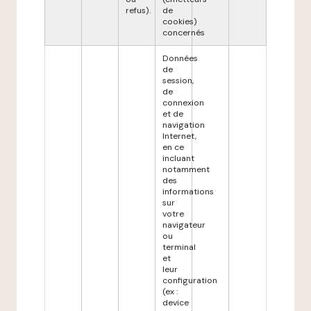
refus).
de
cookies)
concernés
Données
de
session,
de
connexion
et de
navigation
Internet,
en ce
incluant
notamment
des
informations
sur
votre
navigateur
ou
terminal
et
leur
configuration
(ex :
device