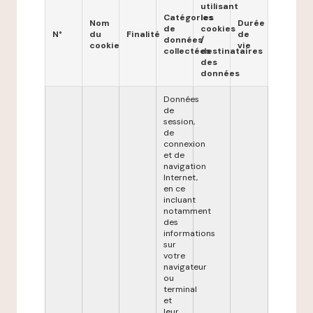
utilisant
Catégories
les
Nom
Durée
de
cookies
N°
du
Finalité
de
données
/
cookie
vie
collectées
destinataires
des
données
Données
de
session,
de
connexion
et de
navigation
Internet,
en ce
incluant
notamment
des
informations
sur
votre
navigateur
ou
terminal
et
leur