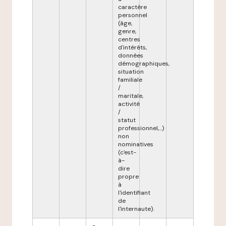
caractère
personnel
(âge,
genre,
centres
d'intérêts,
données
démographiques,
situation
familiale
/
maritale,
activité
/
statut
professionnel,...)
non
nominatives
(c'est-
à-
dire
propre
à
l'identifiant
de
l'internaute).