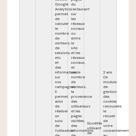
Google
du
Analytics,
restaurant
permet
sur
de
les
calculer
réseaux
le
sociaux
nombre
ou
de
entre
visiteurs,
le
de
site
sessions,
et les
etc.
réseaux
et
sociaux,
des
et
informations
sur le
2 ans
sur
nombre
(le
nos
de
module
campagnes.
visiteurs,
de
Il
la
gestion
permet
provenance
des
ainsi
des
cookies
de
utilisateurs
renouvelle
réaliser
et les
le
un
pages
recueil
suivi
visitées,
de
Sociétés
de
des
votre
utilisant
l'utilisation
informations
consentement
de
de
de
au