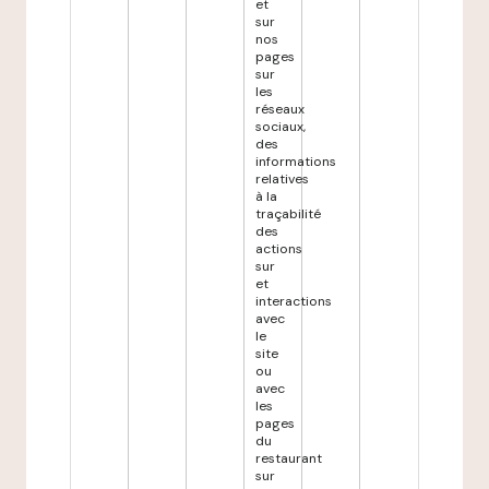
et
sur
nos
pages
sur
les
réseaux
sociaux,
des
informations
relatives
à la
traçabilité
des
actions
sur
et
interactions
avec
le
site
ou
avec
les
pages
du
restaurant
sur