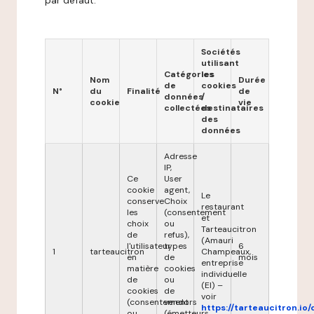
par défaut.
Sociétés
utilisant
Catégories
les
Nom
Durée
de
cookies
N°
du
Finalité
de
données
/
cookie
vie
collectées
destinataires
des
données
Adresse
IP,
Ce
User
cookie
agent,
Le
conserve
Choix
restaurant
les
(consentement
et
choix
ou
Tarteaucitron
de
refus),
(Amauri
l'utilisateur
types
6
1
tarteaucitron
Champeaux,
en
de
mois
entreprise
matière
cookies
individuelle
de
ou
(EI) –
cookies
de
voir
(consentement
vendors
https://tarteaucitron.io/
ou
(émetteurs