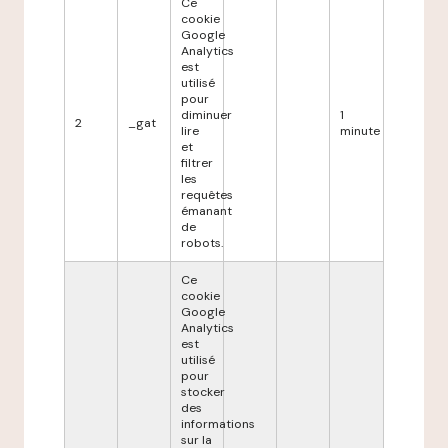
Ce
cookie
Google
Analytics
est
utilisé
pour
diminuer
1
2
_gat
lire
minute
et
filtrer
les
requêtes
émanant
de
robots.
Ce
cookie
Google
Analytics
est
utilisé
pour
stocker
des
informations
sur la