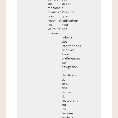
de
visant
manière
à
aléatoire
s'assurer
pour
que
reconnaître
l'utilisateur
les
n'est
visiteurs
pas
uniques.
un
robot),
des
informations
relatives
à vos
préférences
de
navigation
et
d'utilisation
du
site,
des
pages
du
restaurant
sur
les
réseaux
sociaux,