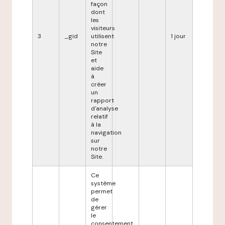
façon
dont
les
visiteurs
3
_gid
utilisent
1 jour
notre
Site
et
aide
à
créer
un
rapport
d'analyse
relatif
à la
navigation
sur
notre
Site.
Ce
système
permet
de
gérer
le
consentement