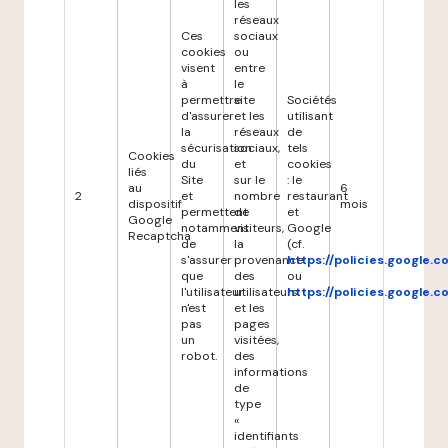
les
réseaux
Ces
sociaux
cookies
ou
visent
entre
à
le
permettre
site
Sociétés
d'assurer
et les
utilisant
la
réseaux
de
sécurisation
sociaux,
tels
Cookies
du
et
cookies
liés
Site
sur le
: le
au
6
2
et
nombre
restaurant
dispositif
mois
permettent
de
et
Google
notamment
visiteurs,
Google
Recaptcha
de
la
(cf.
s'assurer
provenance
https://policies.google.
que
des
ou
l'utilisateur
utilisateurs
https://policies.google.
n'est
et les
pas
pages
un
visitées,
robot.
des
informations
de
type
«
identifiants