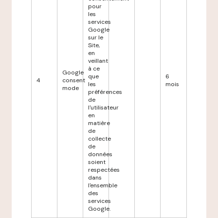
pour
les
services
Google
sur le
Site,
en
veillant
à ce
Google
que
6
4
consent
les
mois
mode
préférences
de
l'utilisateur
en
matière
de
collecte
de
données
soient
respectées
dans
l'ensemble
des
services
Google.