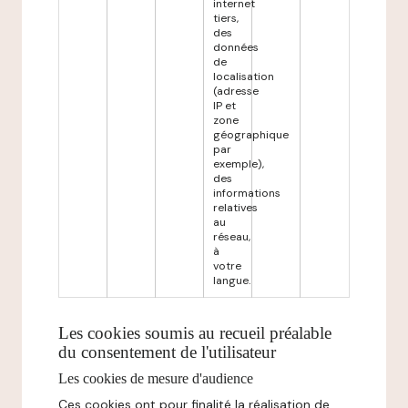
internet
tiers,
des
données
de
localisation
(adresse
IP et
zone
géographique
par
exemple),
des
informations
relatives
au
réseau,
à
votre
langue.
Les cookies soumis au recueil préalable
du consentement de l'utilisateur
Les cookies de mesure d'audience
Ces cookies ont pour finalité la réalisation de