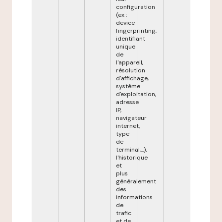
configuration
(ex :
device
fingerprinting,
identifiant
unique
de
l'appareil,
résolution
d'affichage,
système
d'exploitation,
adresse
IP,
navigateur
internet,
type
de
terminal,...),
l'historique
et
plus
généralement
des
informations
de
trafic
et de