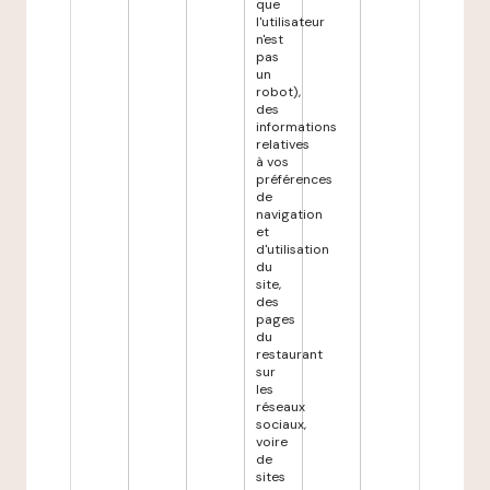
que
l'utilisateur
n'est
pas
un
robot),
des
informations
relatives
à vos
préférences
de
navigation
et
d'utilisation
du
site,
des
pages
du
restaurant
sur
les
réseaux
sociaux,
voire
de
sites