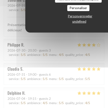
Sandrine
C
2026-07-31
- 13:00 - guests 2
Personaliser
service
:
5
/5
ambience
:
5
/5
menu
:
5
/5
quality_price
:
5
/5
Personvernregler
undefined
Présentation colorée, appétissante, plats goûteux, c'était
délicieux!
Philippe
R
2026-07-30
- 20:30 - guests 3
service
:
5
/5
ambience
:
5
/5
menu
:
4
/5
quality_price
:
4
/5
Claudia
S
2026-07-31
- 19:00 - guests 6
service
:
5
/5
ambience
:
5
/5
menu
:
5
/5
quality_price
:
5
/5
Delphine
H
2026-07-04
- 19:15 - guests 2
service
:
5
/5
ambience
:
4
/5
menu
:
5
/5
quality_price
:
4
/5