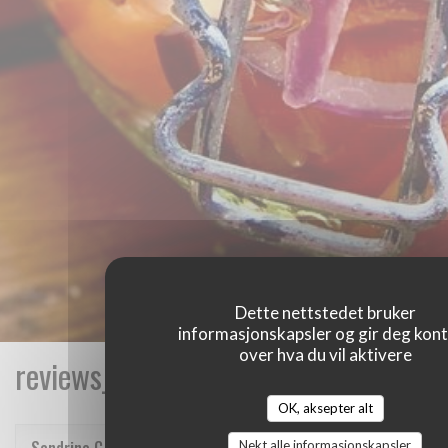
Dette nettstedet bruker
informasjonskapsler og gir deg kont
over hva du vil aktivere
reviews_from_our_clients_following_
OK, aksepter alt
Nekt alle informasjonskapsler