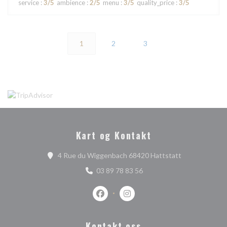
service
:
3
/5
ambience
:
2
/5
menu
:
3
/5
quality_price
:
3
/5
1
2
3
Kart og Kontakt
((åpner i et nyt
4 Rue du Wiggenbach 68420 Hattstatt
03 89 78 83 56
Facebook ((åpner i et nytt vindu))
Instagram ((åpner i et nytt vi
Kontakt oss