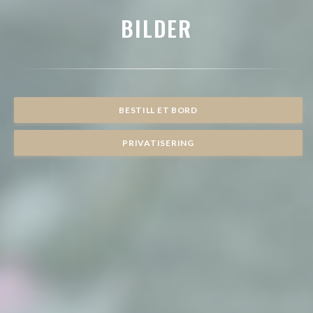
BILDER
BESTILL ET BORD
PRIVATISERING