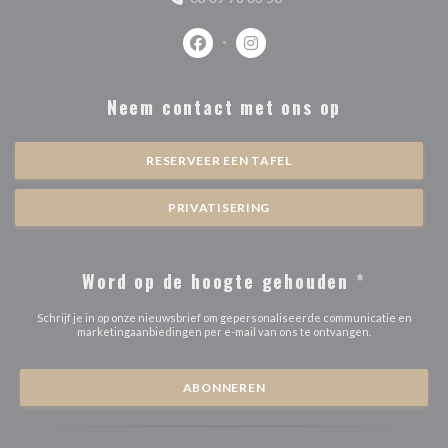
Facebook ((opent in een nieuw venste
Instagram ((opent in een nieu
Neem contact met ons op
RESERVEER EEN TAFEL
PRIVATISERING
Word op de hoogte gehouden
*
Schrijf je in op onze nieuwsbrief om gepersonaliseerde communicatie en
marketingaanbiedingen per e-mail van ons te ontvangen.
ABONNEREN