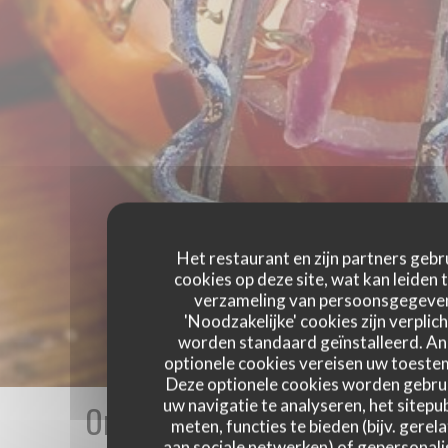
Het restaurant en zijn partners gebr
cookies op deze site, wat kan leiden 
verzameling van persoonsgegeve
'Noodzakelijke' cookies zijn verplich
worden standaard geïnstalleerd. A
optionele cookies vereisen uw toest
Deze optionele cookies worden gebru
uw navigatie te analyseren, het sitepub
Onze gastbeoordelingen
meten, functies te bieden (bijv. gerel
aan sociale netwerken) of gepersonal