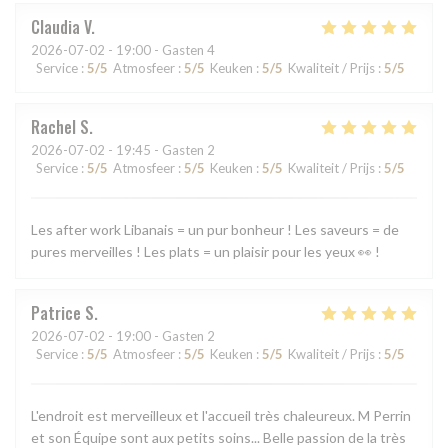
Claudia
V
2026-07-02
- 19:00 - Gasten 4
Service
:
5
/5
Atmosfeer
:
5
/5
Keuken
:
5
/5
Kwaliteit / Prijs
:
5
/5
Rachel
S
2026-07-02
- 19:45 - Gasten 2
Service
:
5
/5
Atmosfeer
:
5
/5
Keuken
:
5
/5
Kwaliteit / Prijs
:
5
/5
Les after work Libanais = un pur bonheur ! Les saveurs = de
pures merveilles ! Les plats = un plaisir pour les yeux 👀 !
Patrice
S
2026-07-02
- 19:00 - Gasten 2
Service
:
5
/5
Atmosfeer
:
5
/5
Keuken
:
5
/5
Kwaliteit / Prijs
:
5
/5
L'endroit est merveilleux et l'accueil très chaleureux. M Perrin
et son Équipe sont aux petits soins... Belle passion de la très