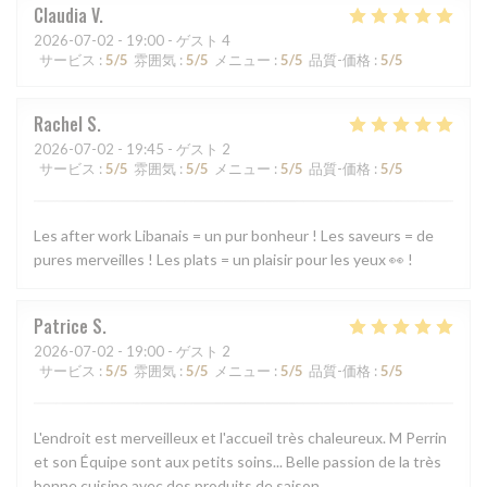
Claudia
V
2026-07-02
- 19:00 - ゲスト 4
サービス
:
5
/5
雰囲気
:
5
/5
メニュー
:
5
/5
品質-価格
:
5
/5
Rachel
S
2026-07-02
- 19:45 - ゲスト 2
サービス
:
5
/5
雰囲気
:
5
/5
メニュー
:
5
/5
品質-価格
:
5
/5
Les after work Libanais = un pur bonheur ! Les saveurs = de
pures merveilles ! Les plats = un plaisir pour les yeux 👀 !
Patrice
S
2026-07-02
- 19:00 - ゲスト 2
サービス
:
5
/5
雰囲気
:
5
/5
メニュー
:
5
/5
品質-価格
:
5
/5
L'endroit est merveilleux et l'accueil très chaleureux. M Perrin
et son Équipe sont aux petits soins... Belle passion de la très
bonne cuisine avec des produits de saison