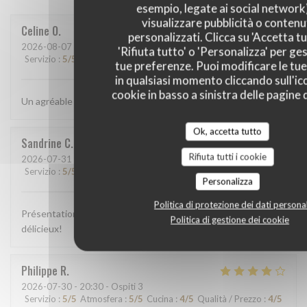
esempio, legate ai social network
visualizzare pubblicità o contenu
Celine
O
personalizzati. Clicca su 'Accetta tu
2026-08-07
- 12:15 - Ospiti 3
'Rifiuta tutto' o 'Personalizza' per ges
Servizio
:
5
/5
Atmosfera
:
5
/5
Cucina
:
5
/5
Qualità / Prezzo
:
5
/5
tue preferenze. Puoi modificare le tue
in qualsiasi momento cliccando sull'ic
cookie in basso a sinistra delle pagine d
Un agréable moment et un repas juste magnifique!
Ok, accetta tutto
Sandrine
C
Rifiuta tutti i cookie
2026-07-31
- 13:00 - Ospiti 2
Servizio
:
5
/5
Atmosfera
:
5
/5
Cucina
:
5
/5
Qualità / Prezzo
:
5
/5
Personalizza
Politica di protezione dei dati personal
Présentation colorée, appétissante, plats goûteux, c'était
Politica di gestione dei cookie
délicieux!
Philippe
R
2026-07-30
- 20:30 - Ospiti 3
Servizio
:
5
/5
Atmosfera
:
5
/5
Cucina
:
4
/5
Qualità / Prezzo
:
4
/5