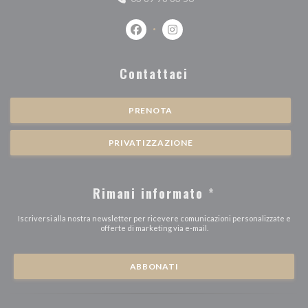
Facebook ((apre una nuova finestra))
Instagram ((apre una nuova fi
Contattaci
PRENOTA
PRIVATIZZAZIONE
Rimani informato
*
Iscriversi alla nostra newsletter per ricevere comunicazioni personalizzate e
offerte di marketing via e-mail.
ABBONATI