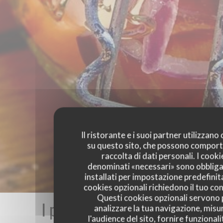
Il ristorante e i suoi partner utilizzano
su questo sito, che possono comport
raccolta di dati personali. I cooki
denominati «necessari» sono obbliga
installati per impostazione predefinita
cookies opzionali richiedono il tuo co
Questi cookies opzionali servono 
I pareri dei nostri clienti
analizzare la tua navigazione, misu
l'audience del sito, fornire funzionali