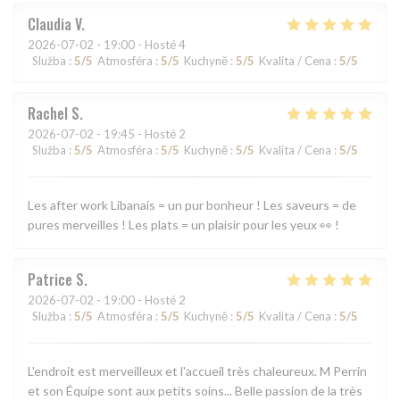
Claudia
V
2026-07-02
- 19:00 - Hosté 4
Služba
:
5
/5
Atmosféra
:
5
/5
Kuchyně
:
5
/5
Kvalita / Cena
:
5
/5
Rachel
S
2026-07-02
- 19:45 - Hosté 2
Služba
:
5
/5
Atmosféra
:
5
/5
Kuchyně
:
5
/5
Kvalita / Cena
:
5
/5
Les after work Libanais = un pur bonheur ! Les saveurs = de
pures merveilles ! Les plats = un plaisir pour les yeux 👀 !
Patrice
S
2026-07-02
- 19:00 - Hosté 2
Služba
:
5
/5
Atmosféra
:
5
/5
Kuchyně
:
5
/5
Kvalita / Cena
:
5
/5
L'endroit est merveilleux et l'accueil très chaleureux. M Perrin
et son Équipe sont aux petits soins... Belle passion de la très