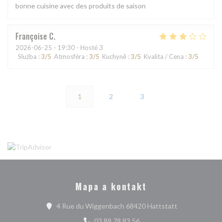
bonne cuisine avec des produits de saison
Françoise
C
2026-06-25
- 19:30 - Hosté 3
Služba
:
3
/5
Atmosféra
:
3
/5
Kuchyně
:
3
/5
Kvalita / Cena
:
3
/5
1
2
3
Mapa a kontakt
((otevře se v 
4 Rue du Wiggenbach 68420 Hattstatt
03 89 78 83 56