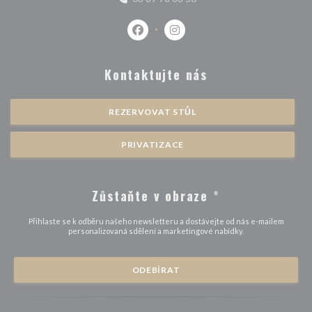
Facebook ((otevře se v novém okně)
Instagram ((otevře se v nové
Kontaktujte nás
REZERVOVAT STŮL
PRIVATIZACE
Zůstaňte v obraze
*
Přihlaste se k odběru našeho newsletteru a dostávejte od nás e-mailem
personalizovaná sdělení a marketingové nabídky.
ODEBÍRAT