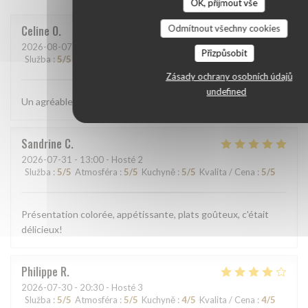
OK, přijmout vše
Odmítnout všechny cookies
Celine
O
2026-08-07
- 12:15 - Hosté 3
Přizpůsobit
Služba
:
5
/5
Atmosféra
:
5
/5
Kuchyně
:
5
/5
Kvalita / Cena
:
5
/5
Zásady ochrany osobních údajů
undefined
Un agréable moment et un repas juste magnifique!
Sandrine
C
2026-07-31
- 13:00 - Hosté 2
Služba
:
5
/5
Atmosféra
:
5
/5
Kuchyně
:
5
/5
Kvalita / Cena
:
5
/5
Présentation colorée, appétissante, plats goûteux, c'était
délicieux!
Philippe
R
2026-07-30
- 20:30 - Hosté 3
Služba
:
5
/5
Atmosféra
:
5
/5
Kuchyně
:
4
/5
Kvalita / Cena
:
4
/5