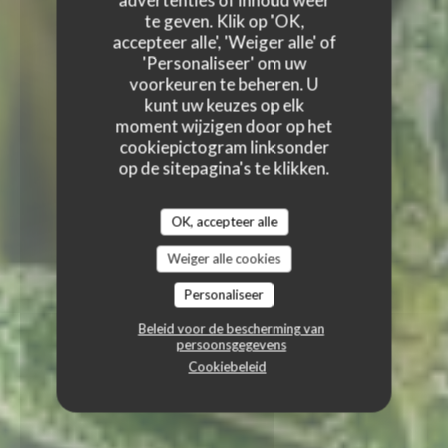
advertenties of inhoud weer
te geven. Klik op 'OK,
accepteer alle', 'Weiger alle' of
'Personaliseer' om uw
voorkeuren te beheren. U
kunt uw keuzes op elk
moment wijzigen door op het
cookiepictogram linksonder
op de sitepagina's te klikken.
OK, accepteer alle
Weiger alle cookies
Personaliseer
Beleid voor de bescherming van
persoonsgegevens
Cookiebeleid