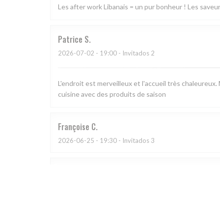
Les after work Libanais = un pur bonheur ! Les saveurs 
Patrice
S
2026-07-02
- 19:00 - Invitados 2
L'endroit est merveilleux et l'accueil très chaleureux.
cuisine avec des produits de saison
Françoise
C
2026-06-25
- 19:30 - Invitados 3
Jan
M
2026-06-21
- 19:30 - Invitados 3