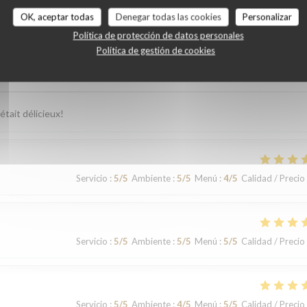
OK, aceptar todas
Denegar todas las cookies
Personalizar
Política de protección de datos personales
Política de gestión de cookies
Servicio
:
5
/5
Ambiente
:
5
/5
Menú
:
5
/5
Calidad / Precio
était délicieux!
Servicio
:
5
/5
Ambiente
:
5
/5
Menú
:
4
/5
Calidad / Precio
Servicio
:
5
/5
Ambiente
:
5
/5
Menú
:
5
/5
Calidad / Precio
Servicio
:
5
/5
Ambiente
:
4
/5
Menú
:
5
/5
Calidad / Precio