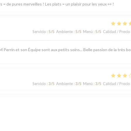
= de pures merveilles ! Les plats = un plaisir pour les yeux 👀 !
Servicio
:
5
/5
Ambiente
:
5
/5
Menú
:
5
/5
Calidad / Precio
 M Perrin et son Équipe sont aux petits soins... Belle passion de la très b
Servicio
:
3
/5
Ambiente
:
3
/5
Menú
:
3
/5
Calidad / Precio
Servicio
:
3
/5
Ambiente
:
2
/5
Menú
:
3
/5
Calidad / Precio