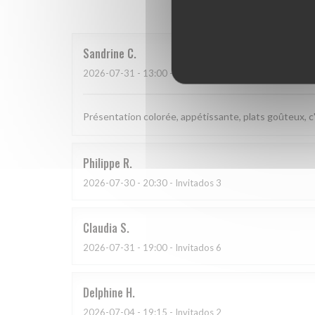
Sandrine
C
2026-07-31
- 13:00 - Invitados 2
Présentation colorée, appétissante, plats goûteux, c'
Philippe
R
2026-07-30
- 20:30 - Invitados 3
Claudia
S
2026-07-31
- 19:00 - Invitados 6
Delphine
H
2026-07-04
- 19:15 - Invitados 2