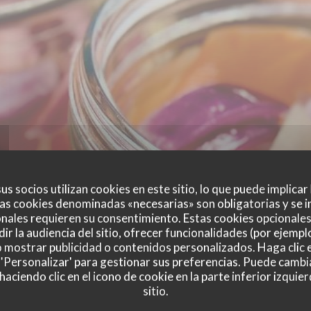
us socios utilizan cookies en este sitio, lo que puede implicar
as cookies denominadas «necesarias» son obligatorias y se i
nales requieren su consentimiento. Estas cookies opcionales 
ir la audiencia del sitio, ofrecer funcionalidades (por ejempl
o mostrar publicidad o contenidos personalizados. Haga clic e
 'Personalizar' para gestionar sus preferencias. Puede cambi
ciendo clic en el icono de cookie en la parte inferior izquier
sitio.
es de nuestros clientes