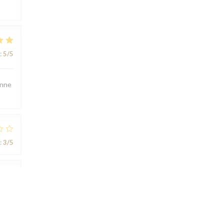
:
5
/5
onne
:
3
/5
:
3
/5