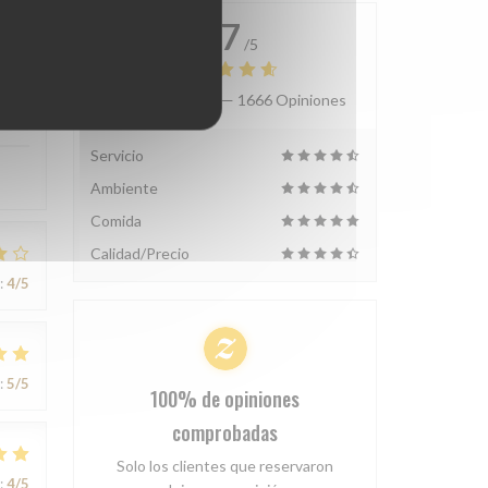
4.7
/5
Valoración media —
1666 Opiniones
:
5
/5
Servicio
Ambiente
Comida
Calidad/Precio
:
4
/5
:
5
/5
100% de opiniones
comprobadas
Solo los clientes que reservaron
:
4
/5