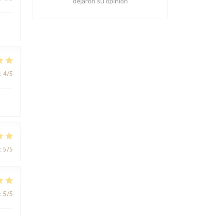
dejaron su opinión
:
4
/5
:
5
/5
:
5
/5