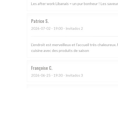
Les after work Libanais = un pur bonheur ! Les saveurs 
Patrice
S
2026-07-02
- 19:00 - Invitados 2
L'endroit est merveilleux et l'accueil très chaleureux.
cuisine avec des produits de saison
Françoise
C
2026-06-25
- 19:30 - Invitados 3
Jan
M
2026-06-21
- 19:30 - Invitados 3