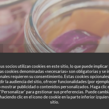
us socios utilizan cookies en este sitio, lo que puede implicar
as cookies denominadas «necesarias» son obligatorias y se i
nales requieren su consentimiento. Estas cookies opcionales 
ir la audiencia del sitio, ofrecer funcionalidades (por ejempl
o mostrar publicidad o contenidos personalizados. Haga clic e
 'Personalizar' para gestionar sus preferencias. Puede cambi
ciendo clic en el icono de cookie en la parte inferior izquier
sitio.
es de nuestros clientes