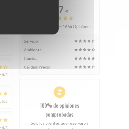
4.7
/5
Valoración media —
1666 Opiniones
:
5
/5
Servicio
Ambiente
Comida
Calidad/Precio
:
4
/5
:
5
/5
100% de opiniones
comprobadas
Solo los clientes que reservaron
:
4
/5