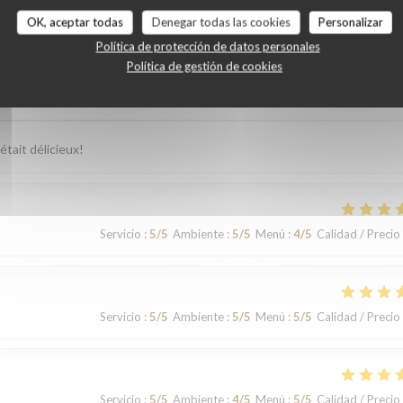
OK, aceptar todas
Denegar todas las cookies
Personalizar
Política de protección de datos personales
Política de gestión de cookies
Servicio
:
5
/5
Ambiente
:
5
/5
Menú
:
5
/5
Calidad / Precio
était délicieux!
Servicio
:
5
/5
Ambiente
:
5
/5
Menú
:
4
/5
Calidad / Precio
Servicio
:
5
/5
Ambiente
:
5
/5
Menú
:
5
/5
Calidad / Precio
Servicio
:
5
/5
Ambiente
:
4
/5
Menú
:
5
/5
Calidad / Precio