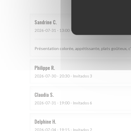
Sandrine
C
2026-07-31
- 13:00 - Invitados 2
Présentation colorée, appétissante, plats goûteux, c'
Philippe
R
2026-07-30
- 20:30 - Invitados 3
Claudia
S
2026-07-31
- 19:00 - Invitados 6
Delphine
H
2026-07-04
- 19:15 - Invitados 2