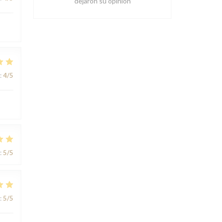
dejaron su opinión
:
4
/5
:
5
/5
:
5
/5