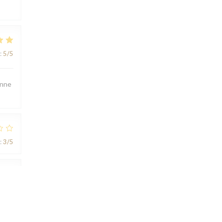
:
5
/5
onne
:
3
/5
:
3
/5