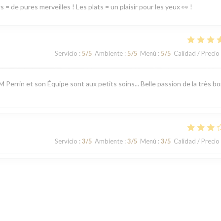
= de pures merveilles ! Les plats = un plaisir pour les yeux 👀 !
Servicio
:
5
/5
Ambiente
:
5
/5
Menú
:
5
/5
Calidad / Precio
 M Perrin et son Équipe sont aux petits soins... Belle passion de la très b
Servicio
:
3
/5
Ambiente
:
3
/5
Menú
:
3
/5
Calidad / Precio
Servicio
:
3
/5
Ambiente
:
2
/5
Menú
:
3
/5
Calidad / Precio