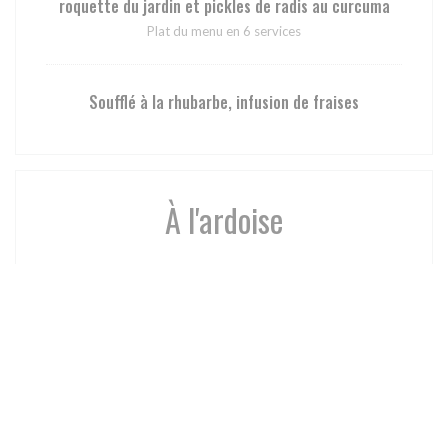
roquette du jardin et pickles de radis au curcuma
Plat du menu en 6 services
Soufflé à la rhubarbe, infusion de fraises
À l'ardoise
A partager
Planchette de charcuterie fumée dans notre fumoir,