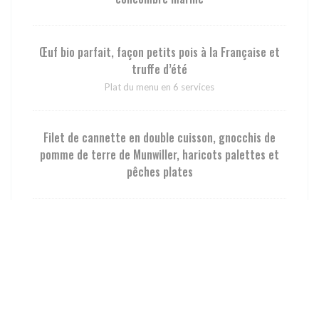
Œuf bio parfait, façon petits pois à la Française et
truffe d’été
Plat du menu en 6 services
Filet de cannette en double cuisson, gnocchis de
pomme de terre de Munwiller, haricots palettes et
pêches plates
Chèvre frais bio de la chèvrerie des Merlusses (88),
roquette du jardin et pickles de radis au curcuma
Plat du menu en 6 services
Soufflé à la rhubarbe, infusion de fraises