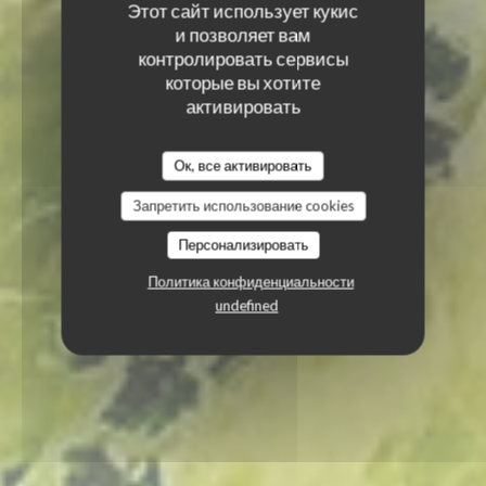
Этот сайт использует кукис
и позволяет вам
контролировать сервисы
которые вы хотите
активировать
Ок, все активировать
Запретить использование cookies
Персонализировать
Политика конфиденциальности
undefined