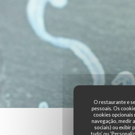
O restaurante e se
pessoais. Os cooki
cookies opcionais
navegação, medir a 
sociais) ou exibir
tudo' ou 'Personali