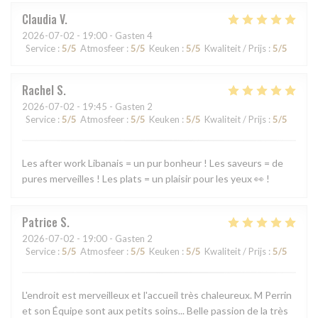
Claudia
V
2026-07-02
- 19:00 - Gasten 4
Service
:
5
/5
Atmosfeer
:
5
/5
Keuken
:
5
/5
Kwaliteit / Prijs
:
5
/5
Rachel
S
2026-07-02
- 19:45 - Gasten 2
Service
:
5
/5
Atmosfeer
:
5
/5
Keuken
:
5
/5
Kwaliteit / Prijs
:
5
/5
Les after work Libanais = un pur bonheur ! Les saveurs = de
pures merveilles ! Les plats = un plaisir pour les yeux 👀 !
Patrice
S
2026-07-02
- 19:00 - Gasten 2
Service
:
5
/5
Atmosfeer
:
5
/5
Keuken
:
5
/5
Kwaliteit / Prijs
:
5
/5
L'endroit est merveilleux et l'accueil très chaleureux. M Perrin
et son Équipe sont aux petits soins... Belle passion de la très