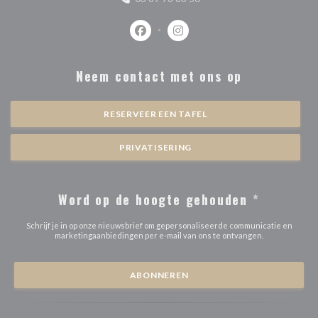
Facebook ((opent in een nieuw venste
Instagram ((opent in een nieu
Neem contact met ons op
RESERVEER EEN TAFEL
PRIVATISERING
Word op de hoogte gehouden
*
Schrijf je in op onze nieuwsbrief om gepersonaliseerde communicatie en
marketingaanbiedingen per e-mail van ons te ontvangen.
ABONNEREN