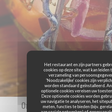
Het restaurant en zijn partners gebr
cookies op deze site, wat kan leiden 
verzameling van persoonsgegeve
'Noodzakelijke' cookies zijn verplich
worden standaard geïnstalleerd. A
optionele cookies vereisen uw toest
Deze optionele cookies worden gebru
uw navigatie te analyseren, het sitepub
Onze gastbeoordelingen
meten, functies te bieden (bijv. gerel
aan sociale netwerken) of gepersonal