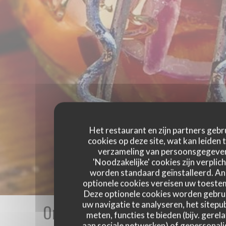
Het restaurant en zijn partners gebr
cookies op deze site, wat kan leiden 
verzameling van persoonsgegeve
'Noodzakelijke' cookies zijn verplich
worden standaard geïnstalleerd. A
optionele cookies vereisen uw toest
Deze optionele cookies worden gebru
uw navigatie te analyseren, het sitepub
Onze gastbeoordelingen
meten, functies te bieden (bijv. gerel
aan sociale netwerken) of gepersonal