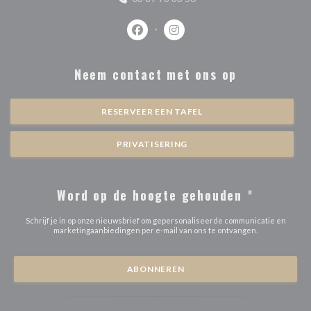
Facebook ((opent in een nieuw venste
Instagram ((opent in een nieu
Neem contact met ons op
RESERVEER EEN TAFEL
PRIVATISERING
Word op de hoogte gehouden
*
Schrijf je in op onze nieuwsbrief om gepersonaliseerde communicatie en
marketingaanbiedingen per e-mail van ons te ontvangen.
ABONNEREN