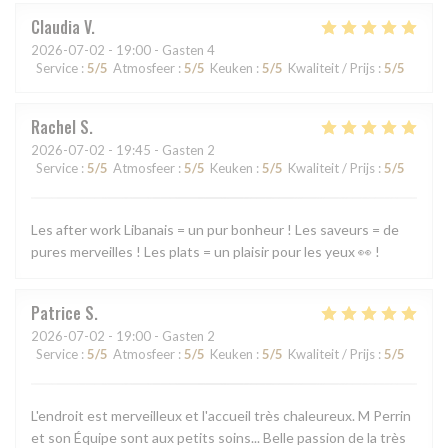
Claudia
V
2026-07-02
- 19:00 - Gasten 4
Service
:
5
/5
Atmosfeer
:
5
/5
Keuken
:
5
/5
Kwaliteit / Prijs
:
5
/5
Rachel
S
2026-07-02
- 19:45 - Gasten 2
Service
:
5
/5
Atmosfeer
:
5
/5
Keuken
:
5
/5
Kwaliteit / Prijs
:
5
/5
Les after work Libanais = un pur bonheur ! Les saveurs = de
pures merveilles ! Les plats = un plaisir pour les yeux 👀 !
Patrice
S
2026-07-02
- 19:00 - Gasten 2
Service
:
5
/5
Atmosfeer
:
5
/5
Keuken
:
5
/5
Kwaliteit / Prijs
:
5
/5
L'endroit est merveilleux et l'accueil très chaleureux. M Perrin
et son Équipe sont aux petits soins... Belle passion de la très