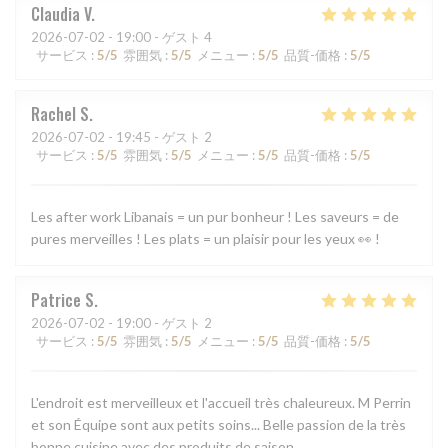
Claudia
V
2026-07-02
- 19:00 - ゲスト 4
サービス
:
5
/5
雰囲気
:
5
/5
メニュー
:
5
/5
品質-価格
:
5
/5
Rachel
S
2026-07-02
- 19:45 - ゲスト 2
サービス
:
5
/5
雰囲気
:
5
/5
メニュー
:
5
/5
品質-価格
:
5
/5
Les after work Libanais = un pur bonheur ! Les saveurs = de
pures merveilles ! Les plats = un plaisir pour les yeux 👀 !
Patrice
S
2026-07-02
- 19:00 - ゲスト 2
サービス
:
5
/5
雰囲気
:
5
/5
メニュー
:
5
/5
品質-価格
:
5
/5
L'endroit est merveilleux et l'accueil très chaleureux. M Perrin
et son Équipe sont aux petits soins... Belle passion de la très
bonne cuisine avec des produits de saison