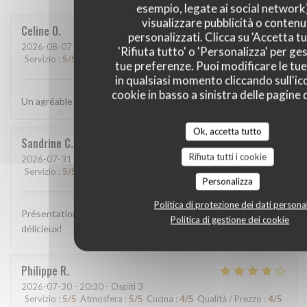
esempio, legate ai social network
visualizzare pubblicità o contenu
Celine
O
personalizzati. Clicca su 'Accetta tu
2026-08-07
- 12:15 - Ospiti 3
'Rifiuta tutto' o 'Personalizza' per ges
Servizio
:
5
/5
Atmosfera
:
5
/5
Cucina
:
5
/5
Qualità / Prezzo
:
5
/5
tue preferenze. Puoi modificare le tue
in qualsiasi momento cliccando sull'ic
cookie in basso a sinistra delle pagine d
Un agréable moment et un repas juste magnifique!
Ok, accetta tutto
Sandrine
C
Rifiuta tutti i cookie
2026-07-31
- 13:00 - Ospiti 2
Servizio
:
5
/5
Atmosfera
:
5
/5
Cucina
:
5
/5
Qualità / Prezzo
:
5
/5
Personalizza
Politica di protezione dei dati personal
Présentation colorée, appétissante, plats goûteux, c'était
Politica di gestione dei cookie
délicieux!
Philippe
R
2026-07-30
- 20:30 - Ospiti 3
Servizio
:
5
/5
Atmosfera
:
5
/5
Cucina
:
4
/5
Qualità / Prezzo
:
4
/5