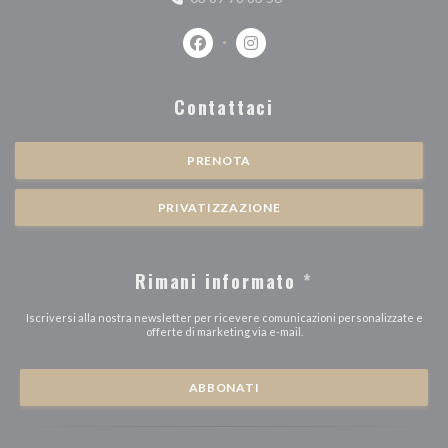
Facebook ((apre una nuova finestra))
Instagram ((apre una nuova fi
Contattaci
PRENOTA
PRIVATIZZAZIONE
Rimani informato
*
Iscriversi alla nostra newsletter per ricevere comunicazioni personalizzate e
offerte di marketing via e-mail.
ABBONATI