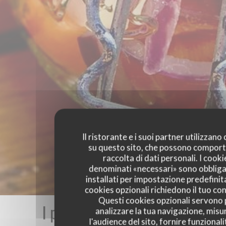
Il ristorante e i suoi partner utilizzano
su questo sito, che possono comport
raccolta di dati personali. I cooki
denominati «necessari» sono obbliga
installati per impostazione predefinita
cookies opzionali richiedono il tuo co
Questi cookies opzionali servono 
I pareri dei nostri clienti
analizzare la tua navigazione, misu
l'audience del sito, fornire funzionali